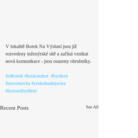
V lokalitě Borek Na Výsluní jsou již 
rozvedeny inženýrské sítě a začíná vznikat 
nová komunikace - jsou osazeny obrubníky.
#rdborek
#luxkomfort
#bydleni
#novostavba
#ceskebudejovice
#luxusnibydleni
Recent Posts
See All