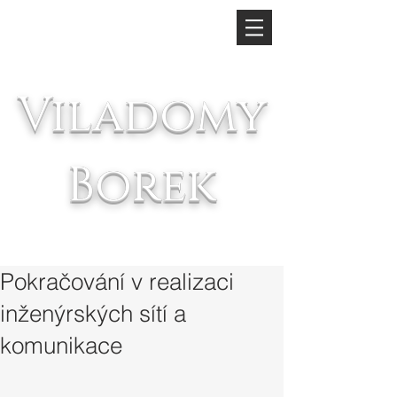
Viladomy
Borek
Na
Výsluní
Pokračování v realizaci
inženýrských sítí a
komunikace