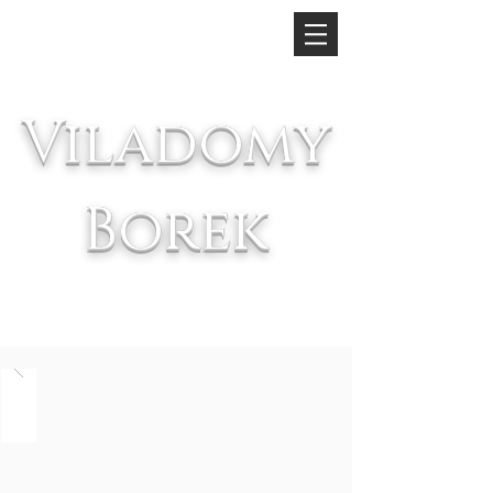
Viladomy
Borek
Na
Výsluní