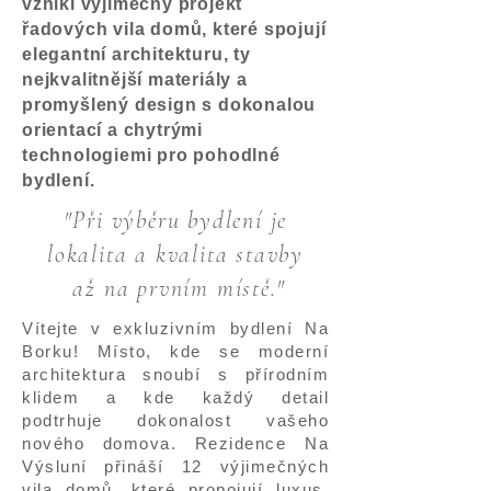
vznikl výjimečný projekt
řadových vila domů, které spojují
elegantní architekturu, ty
nejkvalitnější materiály a
promyšlený design s dokonalou
orientací a chytrými
technologiemi pro pohodlné
bydlení.
"Při výběru bydlení je
lokalita a kvalita stavby
až na prvním místě."
Vítejte v exkluzivním bydlení Na
Borku! Místo, kde se moderní
architektura snoubí s přírodním
klidem a kde každý detail
podtrhuje dokonalost vašeho
nového domova. Rezidence Na
Výsluní přináší 12 výjimečných
vila domů, které propojují luxus,