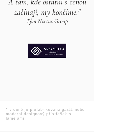
A tam, kde ostatní s cenou
začínají, my končíme."
Tým Noctus Group
* v ceně je prefabrikovaná garáž nebo
moderní designový přístřešek s
lamelami