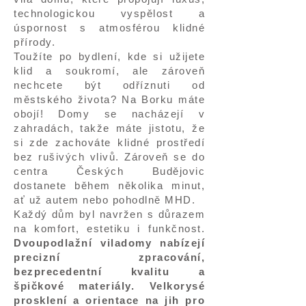
technologickou vyspělost a
úspornost s atmosférou klidné
přírody.
Toužíte po bydlení, kde si užijete
klid a soukromí, ale zároveň
nechcete být odříznuti od
městského života? Na Borku máte
obojí! Domy se nacházejí v
zahradách, takže máte jistotu, že
si zde zachováte klidné prostředí
bez rušivých vlivů. Zároveň se do
centra Českých Budějovic
dostanete během několika minut,
ať už autem nebo pohodlně MHD.
Každý dům byl navržen s důrazem
na komfort, estetiku i funkčnost.
Dvoupodlažní viladomy nabízejí
precizní zpracování,
bezprecedentní kvalitu a
špičkové materiály. Velkorysé
prosklení a orientace na jih pro