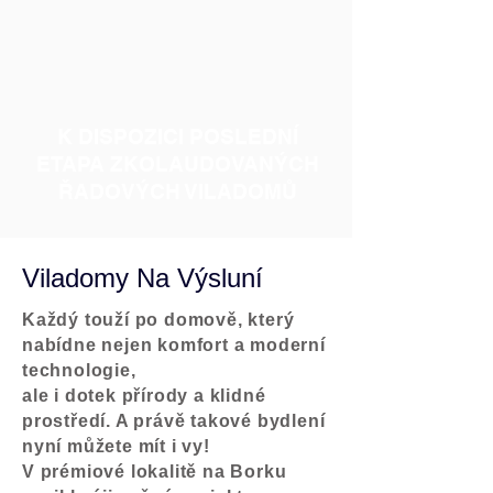
K DISPOZICI POSLEDNÍ
ETAPA ZKOLAUDOVANÝCH
ŘADOVÝCH VILADOMŮ
Viladomy Na Výsluní​
Každý touží po domově, který
nabídne nejen komfort a moderní
technologie,
ale i dotek přírody a klidné
prostředí. A právě takové bydlení
nyní můžete mít i vy!
V prémiové lokalitě na Borku